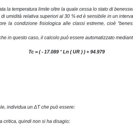
cata la temperatura limite oltre la quale cessa lo stato di benesse
 di umidità relativa superiori al 30 % ed è sensibile in un interva
empre la condizione fisiologica alle classi estreme, cioè “bene
anche in questo caso, il calcolo può essere automatizzato median
Tc = ( - 17.089
*
Ln ( UR ) ) + 94.979
cale, individua un ΔT che può essere:
 critica, quindi non si ha disagio;