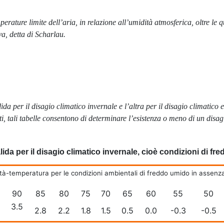
perature limite dell’aria, in relazione all’umidità atmosferica, oltre l
a, detta di Scharlau.
ida per il disagio climatico invernale e l’altra per il disagio climatico e
 tali tabelle consentono di determinare l’esistenza o meno di un disagi
lida per il disagio climatico invernale, cioè condizioni di f
dità-temperatura per le condizioni ambientali di freddo umido in assenza
90
85
80
75
70
65
60
55
50
3.5
2.8
2.2
1.8
1.5
0.5
0.0
-0.3
-0.5