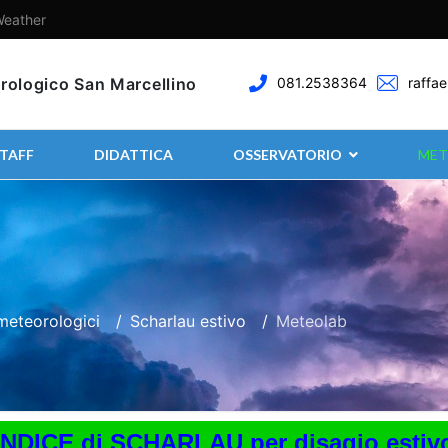
eather
rologico San Marcellino
081.2538364
raffae
TAFF
DIDATTICA
OSSERVATORIO
MET
ometeorologici
Scharlau estivo
Meteolab