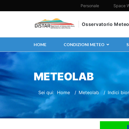
Personale
Space W
Osservatorio Meteo
HOME
CONDIZIONI METEO
S
METEOLAB
Sei qui:
Home
Meteolab
Indici bi