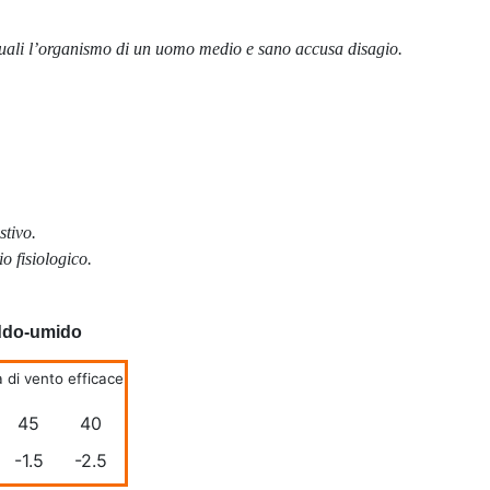
e quali l’organismo di un uomo medio e sano accusa disagio.
stivo.
o fisiologico.
reddo-umido
 di vento efficace
45
40
-1.5
-2.5