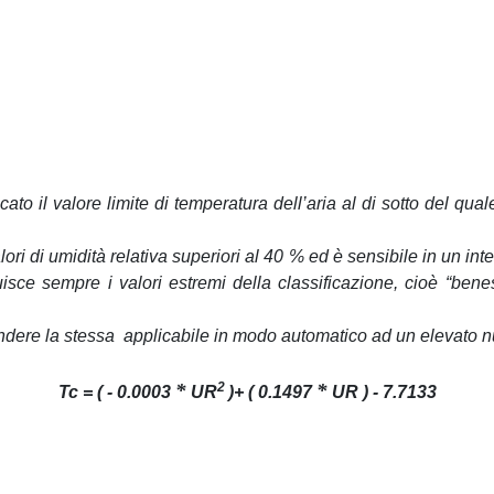
icato il valore limite di temperatura dell’aria al di sotto del q
lori di umidità relativa superiori al 40 % ed è sensibile in un int
ribuisce sempre i valori estremi della classificazione, cioè “be
 rendere la stessa applicabile in modo automatico ad un elevato 
*
2
*
Tc = ( - 0.0003
UR
)+ ( 0.1497
UR ) - 7.7133