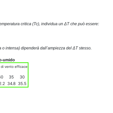
temperatura critica (Tc), individua un ΔT che può essere:
ata o intensa) dipenderà dall’ampiezza del ΔT stesso.
ldo-umido
 di vento efficace
40
35
30
2.2
34.8
35.5