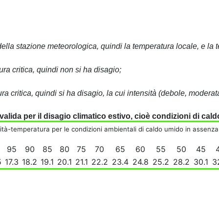
della stazione meteorologica, quindi la temperatura locale, e la 
ra critica, quindi non si ha disagio;
ura critica, quindi si ha disagio, la cui intensità (debole, moder
valida per il disagio climatico estivo, cioè condizioni di ca
dità-temperatura per le condizioni ambientali di caldo umido in assenza
0
95
90
85
80
75
70
65
60
55
50
45
5
17.3
18.2
19.1
20.1
21.1
22.2
23.4
24.8
25.2
28.2
30.1
3